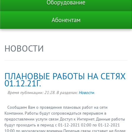
Оборудование
Абонентам
НОВОСТИ
ПЛАНОВЫЕ РАБОТЫ НА СЕТЯХ
01.12.21Г.
Время публикации:
21:28
. В разделах:
Новости
.
Сообщаем Вам о проведения плановых работ на сети
Компании. Работы будут сопровождаться перерывом в
предоставлении услуги связи Доступ к Интернет. Данные работы
будут проходить в период с 01-12-2021 02:00 по 01-12-2021
10:00 по московскому времени.Перерыв связи составит не более