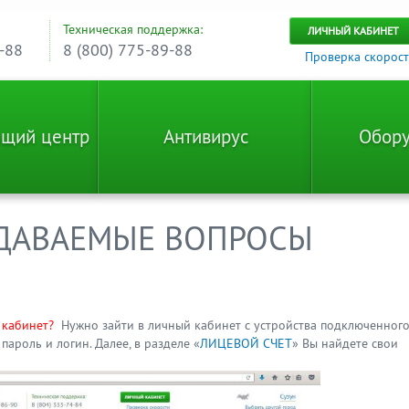
Техническая поддержка:
ЛИЧНЫЙ КАБИНЕТ
-88
8 (800) 775-89-88
Проверка скорос
ющий центр
Антивирус
Обору
АДАВАЕМЫЕ ВОПРОСЫ
 кабинет?
Нужно зайти в личный кабинет с устройства подключенного
пароль и логин. Далее, в разделе «
ЛИЦЕВОЙ СЧЕТ
» Вы найдете свои